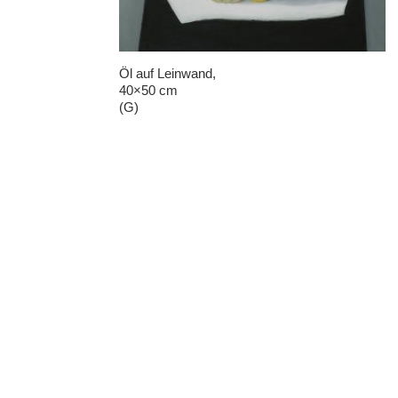
Öl auf Leinwand,
40×50 cm
(G)